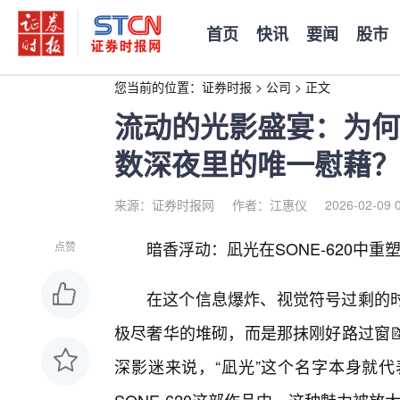
首页
快讯
要闻
股市
您当前的位置：
证券时报
>
公司
>
正文
流动的光影盛宴：为何凪
数深夜里的唯一慰藉？
来源：证券时报网
作者：江惠仪
2026-02-09 
暗香浮动：凪光在SONE-620中重塑
点赞
在这个信息爆炸、视觉符号过剩的
极尽奢华的堆砌，而是那抹刚好路过窗
深影迷来说，“凪光”这个名字本身就