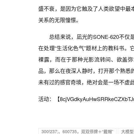
盛不衰，是因为它触及了人类欲望中最
关系的无限憧憬。
总结来说，凪光的SONE-620不
在处理“生活化色气”题材上的教科书。
裸露，而在于那种光影流转间、欲盖弥
品，那么在夜深人静时，打开那个熟悉的
未有过的感官奇境，绝对会是一场不虚
活动：【
8cjVGdkyAuHwSRRkeCZXbTJ
300!237;、600735，双双停牌＋“戴帽”
大模型