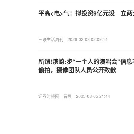
平高<电>气：拟投资9亿元设—立
三联生活周刊
2026-02-03 02:09:14
所谓!滨崎:步“一个人的演唱会”信
偷拍，摄像团队人员公开致歉
证券时报网
曹晨
2025-08-05 21:44